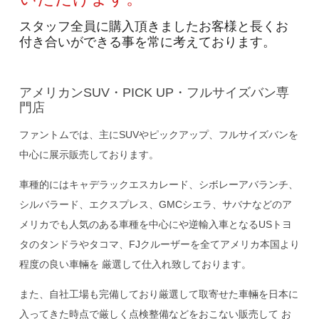
公式ブログ
スタッフ全員に購入頂きましたお客様と長くお
付き合いができる事を常に考えております。
アメリカンSUV・PICK UP・フルサイズバン専
門店
ファントムでは、主にSUVやピックアップ、フルサイズバンを
中心に展示販売しております。
車種的にはキャデラックエスカレード、シボレーアバランチ、
シルバラード、エクスプレス、GMCシエラ、サバナなどのア
メリカでも人気のある車種を中心にや逆輸入車となるUSトヨ
タのタンドラやタコマ、FJクルーザーを全てアメリカ本国より
程度の良い車輛を 厳選して仕入れ致しております。
また、自社工場も完備しており厳選して取寄せた車輛を日本に
入ってきた時点で厳しく点検整備などをおこない販売して お