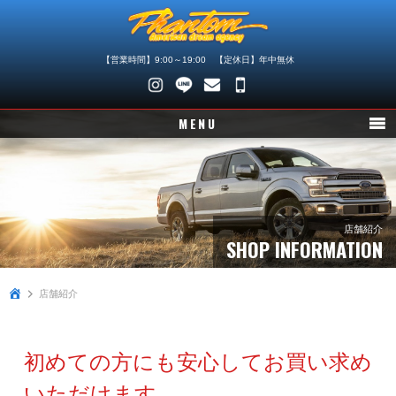
【営業時間】9:00～19:00 【定休日】年中無休
048-
745-
MENU
4446
ニュース
在庫車情報
パーツ情報
店舗紹介
SHOP INFORMATION
メンテナンス
店舗紹介
買取査定
店舗紹介
初めての方にも安心してお買い求め
会社概要
いただけます。