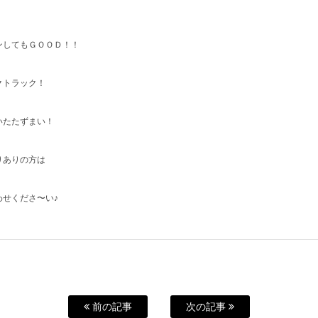
ンしてもＧＯＯＤ！！
クトラック！
いたたずまい！
りありの方は
せくださ〜い♪
前の記事
次の記事