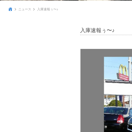
ニュース
入庫速報ぅ〜♪
入庫速報ぅ〜♪