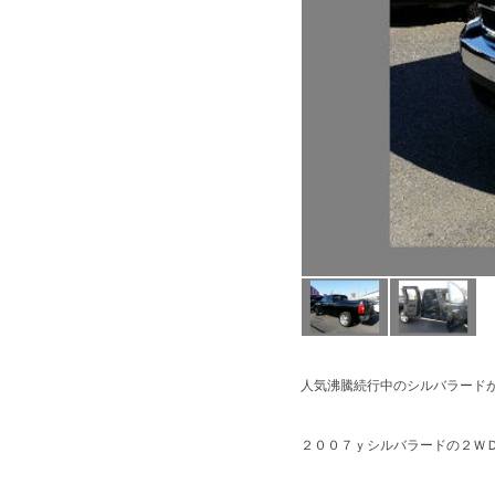
人気沸騰続行中のシルバラード
２００７ｙシルバラードの２Ｗ