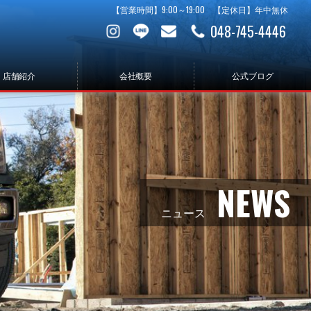
【営業時間】9:00～19:00 【定休日】年中無休
048-745-4446
店舗紹介
会社概要
公式ブログ
NEWS
ニュース