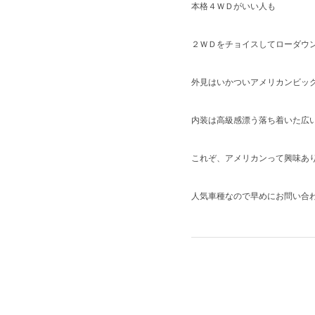
本格４ＷＤがいい人も
２ＷＤをチョイスしてローダウ
外見はいかついアメリカンビッ
内装は高級感漂う落ち着いた広
これぞ、アメリカンって興味あ
人気車種なので早めにお問い合わ