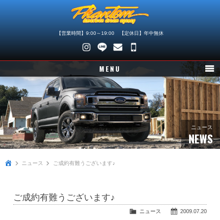
【営業時間】9:00～19:00 【定休日】年中無休
048-
745-
MENU
4446
ニュース
在庫車情報
パーツ情報
ニュース
NEWS
メンテナンス
ニュース
ご成約有難うございます♪
買取査定
店舗紹介
ご成約有難うございます♪
会社概要
ニュース
2009.07.20