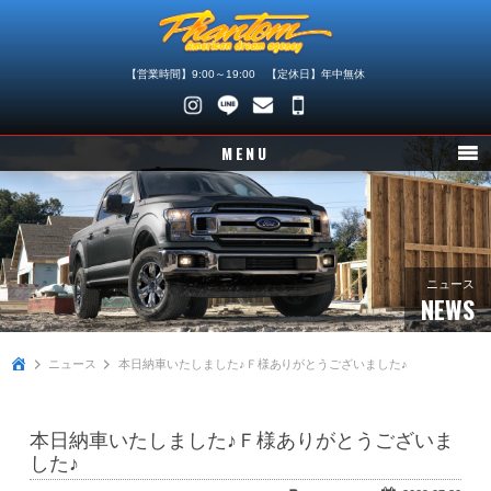
【営業時間】9:00～19:00 【定休日】年中無休
048-
745-
MENU
4446
ニュース
在庫車情報
パーツ情報
ニュース
NEWS
メンテナンス
ニュース
本日納車いたしました♪Ｆ様ありがとうございました♪
買取査定
店舗紹介
本日納車いたしました♪Ｆ様ありがとうございま
会社概要
した♪