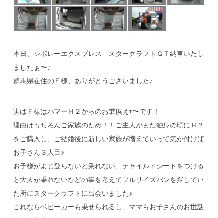
本日、シボレーエクスプレス スタークラフトＧＴ納車いたし
ましたぁ〜♪
群馬県在住のＦ様、ありがとうございました♪
実はＦ様はハマーＨ２からのお乗換えｪ〜です！
理由はもちろんご家族のため！！ご主人がまだ独身の頃にＨ２
をご購入し、ご結婚後に新しい家族が増えていって気が付けば
お子さん３人目♪
お子様がよじ登らないと乗れない、チャイルドシートをつける
と大人が乗れないなどの事を考えてフルサイズバンを探してい
た所にスタークラフトに出会いました♪
これならベビーカーも乗せられるし、ママもお子さんのお世話