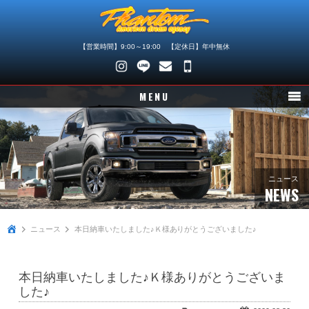
【営業時間】9:00～19:00 【定休日】年中無休
048-
745-
MENU
4446
ニュース
在庫車情報
パーツ情報
ニュース
NEWS
メンテナンス
ニュース
本日納車いたしました♪Ｋ様ありがとうございました♪
買取査定
店舗紹介
本日納車いたしました♪Ｋ様ありがとうございま
会社概要
した♪