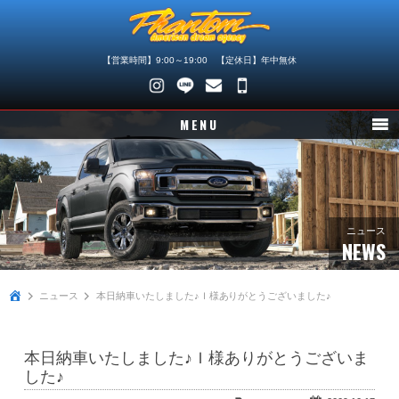
【営業時間】9:00～19:00 【定休日】年中無休
048-
745-
MENU
4446
ニュース
在庫車情報
パーツ情報
ニュース
NEWS
メンテナンス
ニュース
本日納車いたしました♪Ｉ様ありがとうございました♪
買取査定
店舗紹介
本日納車いたしました♪Ｉ様ありがとうございま
会社概要
した♪