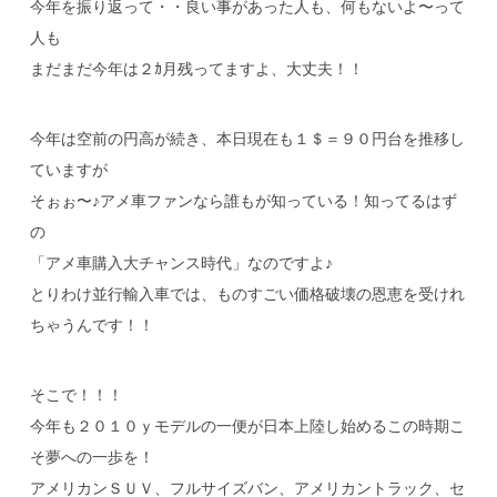
今年を振り返って・・良い事があった人も、何もないよ〜って
人も
まだまだ今年は２ｶ月残ってますよ、大丈夫！！
今年は空前の円高が続き、本日現在も１＄＝９０円台を推移し
ていますが
そぉぉ〜♪アメ車ファンなら誰もが知っている！知ってるはず
の
「アメ車購入大チャンス時代」なのですよ♪
とりわけ並行輸入車では、ものすごい価格破壊の恩恵を受けれ
ちゃうんです！！
そこで！！！
今年も２０１０ｙモデルの一便が日本上陸し始めるこの時期こ
そ夢への一歩を！
アメリカンＳＵＶ、フルサイズバン、アメリカントラック、セ