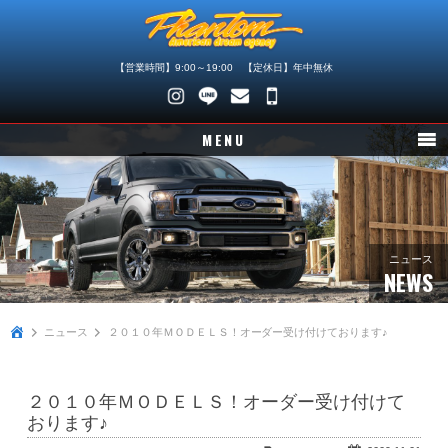
【営業時間】9:00～19:00 【定休日】年中無休
048-
745-
MENU
4446
ニュース
在庫車情報
パーツ情報
ニュース
NEWS
メンテナンス
ニュース
２０１０年ＭＯＤＥＬＳ！オーダー受け付けております♪
買取査定
店舗紹介
２０１０年ＭＯＤＥＬＳ！オーダー受け付けて
会社概要
おります♪