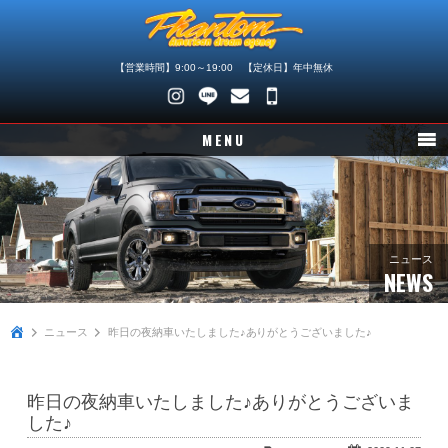
【営業時間】9:00～19:00 【定休日】年中無休
048-
745-
MENU
4446
ニュース
在庫車情報
パーツ情報
ニュース
NEWS
メンテナンス
ニュース
昨日の夜納車いたしました♪ありがとうございました♪
買取査定
店舗紹介
昨日の夜納車いたしました♪ありがとうございま
会社概要
した♪