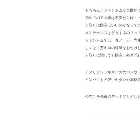
もちろん！ファントムが全面的
初めてのアメ車は不安だらけ・
下取りに国産はいいのかなって
メンテナンスはどうするの？っ
ファントムでは、各メーカー専
しくは１万キロの保証をお付けし
下取りに関しても国産、外車問
アメリカンフルサイズのバンや
インパクトの強いセダンや本格
今年こそ飛躍の年へ！どしどし