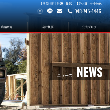
【営業時間】9:00～19:00 【定休日】年中無休
048-745-4446
店舗紹介
会社概要
公式ブログ
NEWS
ニュース