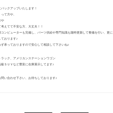
にバックアップいたします！
・って方や、
方や
て考えてて不安な方、大丈夫！！
用コンピューターも完備し、パーツ供給や専門知識も随時更新して整備を行い、更に
ております♪
わず承っておりますので安心して相談して下さいね♪
トラック、アメリカンステーションワゴン
高級ＳＵＶなど豊富に在庫展示してます♪
お問い合わせ下さい、お待ちしております♪