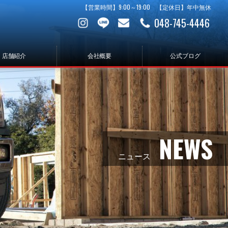
【営業時間】9:00～19:00 【定休日】年中無休
048-745-4446
店舗紹介
会社概要
公式ブログ
NEWS
ニュース