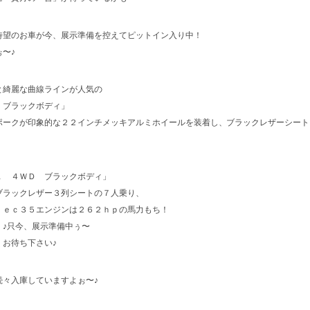
待望のお車が今、展示準備を控えてピットイン入り中！
〜♪
と綺麗な曲線ラインが人気の
 ブラックボディ」
ポークが印象的な２２インチメッキアルミホイールを装着し、ブラックレザーシート
Ｌ ４ＷＤ ブラックボディ」
ブラックレザー３列シートの７人乗り、
ｔｅｃ３５エンジンは２６２ｈｐの馬力もち！
・♪只今、展示準備中ぅ〜
お待ち下さい♪
続々入庫していますよぉ〜♪