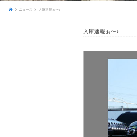
ニュース
入庫速報ぉ〜♪
入庫速報ぉ〜♪