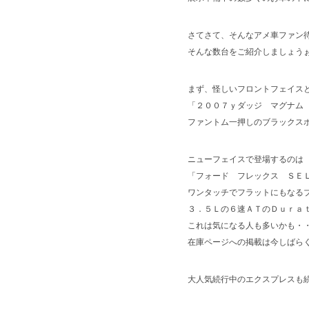
さてさて、そんなアメ車ファン
そんな数台をご紹介しましょうぉ
まず、怪しいフロントフェイス
「２００７ｙダッジ マグナム
ファントム一押しのブラックス
ニューフェイスで登場するのは
「フォード フレックス ＳＥ
ワンタッチでフラットにもなる
３．５Ｌの６速ＡＴのＤｕｒａ
これは気になる人も多いかも・
在庫ページへの掲載は今しばらく
大人気続行中のエクスプレスも