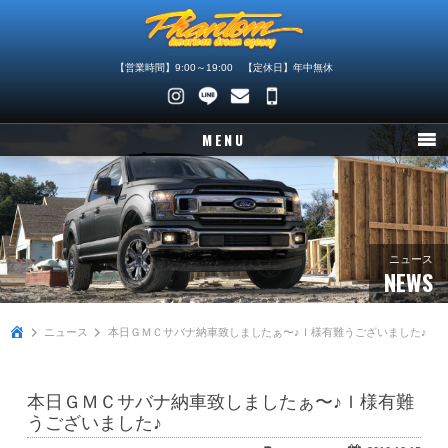
【営業時間】9:00～19:00 【定休日】年中無休
048-
745-
MENU
4446
ニュース
在庫車情報
パーツ情報
ニュース
NEWS
メンテナンス
ニュース
本日ＧＭＣサバナ納車致しましたぁ〜♪Ｉ様有難うございました♪
買取査定
店舗紹介
本日ＧＭＣサバナ納車致しましたぁ〜♪Ｉ様有難
会社概要
うございました♪