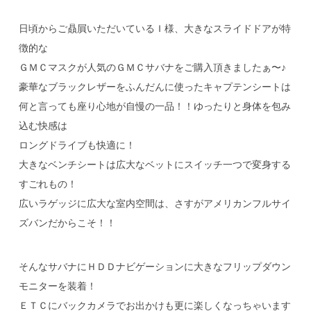
日頃からご贔屓いただいているＩ様、大きなスライドドアが特
徴的な
ＧＭＣマスクが人気のＧＭＣサバナをご購入頂きましたぁ〜♪
豪華なブラックレザーをふんだんに使ったキャプテンシートは
何と言っても座り心地が自慢の一品！！ゆったりと身体を包み
込む快感は
ロングドライブも快適に！
大きなベンチシートは広大なベットにスイッチ一つで変身する
すごれもの！
広いラゲッジに広大な室内空間は、さすがアメリカンフルサイ
ズバンだからこそ！！
そんなサバナにＨＤＤナビゲーションに大きなフリップダウン
モニターを装着！
ＥＴＣにバックカメラでお出かけも更に楽しくなっちゃいます