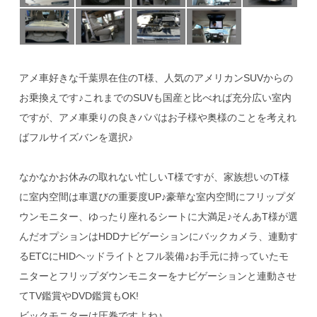
アメ車好きな千葉県在住のT様、人気のアメリカンSUVからの
お乗換えです♪これまでのSUVも国産と比べれば充分広い室内
ですが、アメ車乗りの良きパパはお子様や奥様のことを考えれ
ばフルサイズバンを選択♪
なかなかお休みの取れない忙しいT様ですが、家族想いのT様
に室内空間は車選びの重要度UP♪豪華な室内空間にフリップダ
ウンモニター、ゆったり座れるシートに大満足♪そんあT様が選
んだオプションはHDDナビゲーションにバックカメラ、連動す
るETCにHIDヘッドライトとフル装備♪お手元に持っていたモ
ニターとフリップダウンモニターをナビゲーションと連動させ
てTV鑑賞やDVD鑑賞もOK!
ビックモニターは圧巻ですよね♪