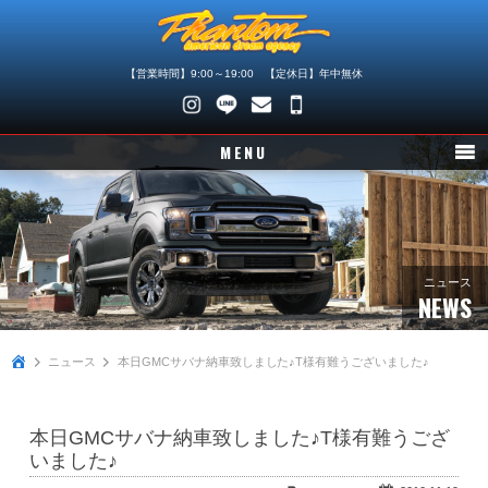
【営業時間】9:00～19:00 【定休日】年中無休
048-
745-
MENU
4446
ニュース
在庫車情報
パーツ情報
ニュース
NEWS
メンテナンス
ニュース
本日GMCサバナ納車致しました♪T様有難うございました♪
買取査定
店舗紹介
本日GMCサバナ納車致しました♪T様有難うござ
会社概要
いました♪