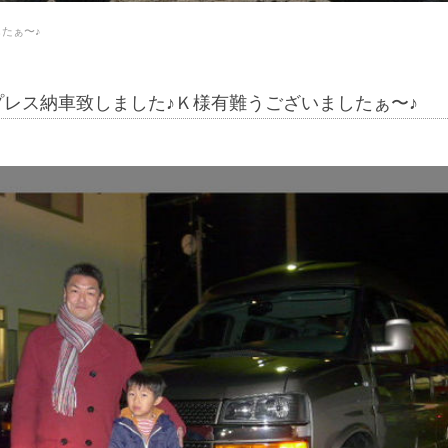
たぁ〜♪
レス納車致しました♪Ｋ様有難うございましたぁ〜♪