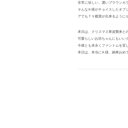
非常に珍しい、濃いブラウンカ
そんなＫ様がチョイスしたオプ
アでもＴＶ鑑賞が出来るように
本日は、クリスマス寒波襲来と
可愛らしいお坊ちゃんにもいい
今後とも末永くファントムを宜
本日は、本当にＫ様、納車おめ