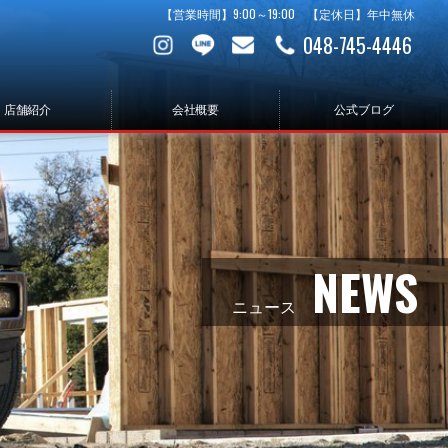
【営業時間】9:00～19:00 【定休日】年中無休
048-745-4446
店舗紹介
会社概要
公式ブログ
NEWS
ニュース