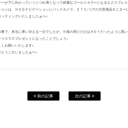
ラーが下に向かっていくにつれ薄くなって綺麗なゴールドカラーになるエクスプレス
ションは、ＨＤＤナビゲーションにバックカメラ、ＥＴＣ♪リアの大型液晶モニター
セッティングいたしましたぁ〜♪
の事で、本当に寒い冷える一日でしたが、Ｋ様の周りだけはＨＯＴだったように思い
クリスマスプレゼントになったことでしょう♪
しくお願いいたします♪
でとうございましたぁ〜♪
前の記事
次の記事