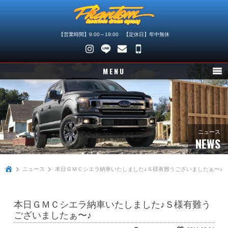
【営業時間】9:00～19:00 【定休日】年中無休
048-
745-
MENU
4446
ニュース
在庫車情報
パーツ情報
ニュース
NEWS
メンテナンス
ニュース
本日ＧＭＣシエラ納車いたしました♪Ｓ様有難うございましたぁ〜♪
買取査定
店舗紹介
本日ＧＭＣシエラ納車いたしました♪Ｓ様有難う
会社概要
ございましたぁ〜♪