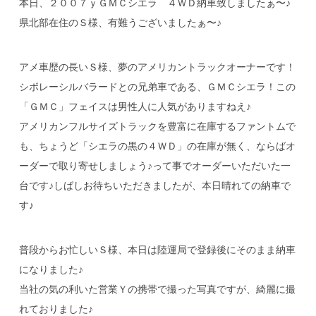
本日、２００７ｙＧＭＣシエラ ４ＷＤ納車致しましたぁ〜♪
県北部在住のＳ様、有難うございましたぁ〜♪
アメ車歴の長いＳ様、夢のアメリカントラックオーナーです！
シボレーシルバラードとの兄弟車である、ＧＭＣシエラ！この
「ＧＭＣ」フェイスは男性人に人気がありますねえ♪
アメリカンフルサイズトラックを豊富に在庫するファントムで
も、ちょうど「シエラの黒の４ＷＤ」の在庫が無く、ならばオ
ーダーで取り寄せしましょう♪って事でオーダーいただいた一
台です♪しばしお待ちいただきましたが、本日晴れての納車で
す♪
普段からお忙しいＳ様、本日は陸運局で登録後にそのまま納車
になりました♪
当社の気の利いた営業Ｙの携帯で撮った写真ですが、綺麗に撮
れておりました♪