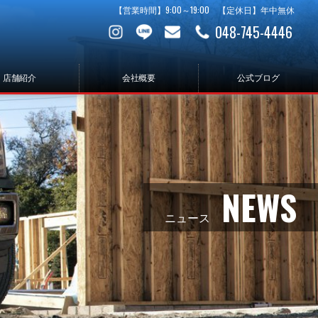
【営業時間】9:00～19:00 【定休日】年中無休
048-745-4446
店舗紹介
会社概要
公式ブログ
NEWS
ニュース