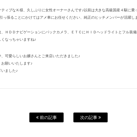
クティブなＫ様、久しぶりに女性オーナーさんです♪以前は大きな高級国産４駆に乗
♪引っ張ることにかけてはアメ車にお任せください、純正のヒッチメンバーが活躍し
は、ＨＤＤナビゲーションにバックカメラ、ＥＴＣにＨＩＤヘッドライトとフル装備
しくなっちゃいますね♪
中、可愛らしいお嬢さんとご来店いただきました♪
くお願いいたします♪
いました♪
前の記事
次の記事