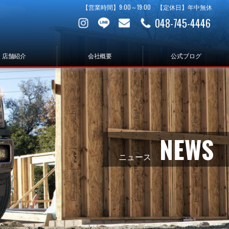
【営業時間】9:00～19:00 【定休日】年中無休
048-745-4446
店舗紹介
会社概要
公式ブログ
NEWS
ニュース