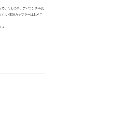
っていたとの事、アバランチを見
ますよ♪電源カップラーは北米７
ぃ♪