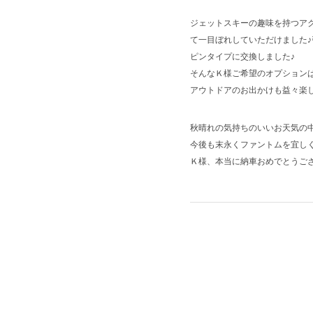
ジェットスキーの趣味を持つア
て一目ぼれしていただけました
ピンタイプに交換しました♪
そんなＫ様ご希望のオプション
アウトドアのお出かけも益々楽
秋晴れの気持ちのいいお天気の
今後も末永くファントムを宜し
Ｋ様、本当に納車おめでとうござ