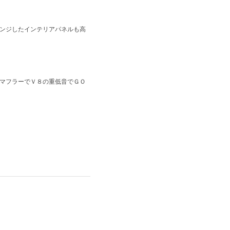
ンジしたインテリアパネルも高
マフラーでＶ８の重低音でＧＯ