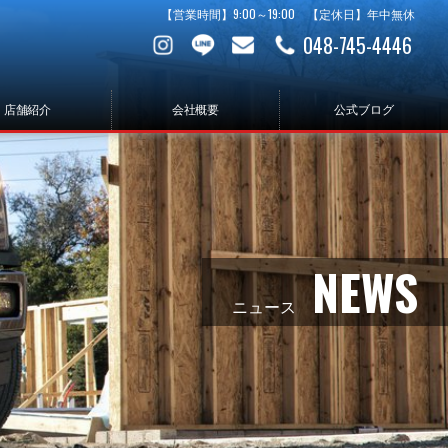
【営業時間】9:00～19:00 【定休日】年中無休
048-745-4446
店舗紹介
会社概要
公式ブログ
NEWS
ニュース