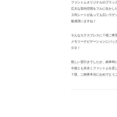
ファントムオリジナルのブラッ
広大な室内空間をフルに生かし
３列シートがあっても広いラゲ
級感漂いますね！
そんなエクスプレスにＴ様ご希
メモリーナビゲーションにバッ
ＯＤ！
怪しい雲行きでしたが、納車時
今後とも末永くファントムを宜
Ｔ様、ご納車本当におめでとうご