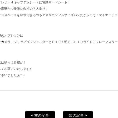
クレザー４キャプテンシートに電動サードシート！
た豪華かつ優雅な余裕の７人乗り！
ッジスペースを確保できるのもアメリカンフルサイズバンだからこそ！マイナーチェ
望のオプションは
クカメラ、フリップダウンモニターとＥＴＣ！明るいＨＩＤライトにフローマスター
には徐々に青空が！
しくお願いいたします♪
ざいましたぁ〜♪
前の記事
次の記事