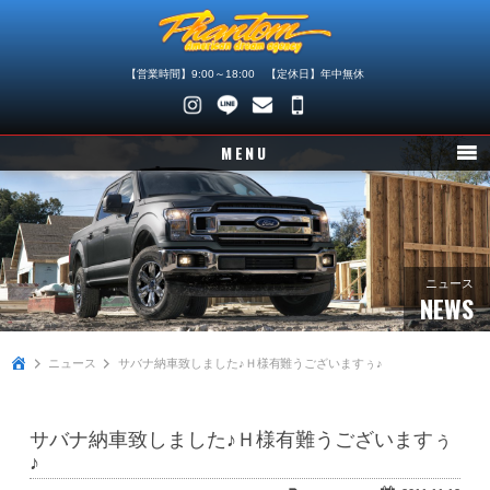
【営業時間】9:00～18:00 【定休日】年中無休
048-
745-
MENU
4446
ニュース
在庫車情報
パーツ情報
ニュース
NEWS
メンテナンス
ニュース
サバナ納車致しました♪Ｈ様有難うございますぅ♪
買取査定
店舗紹介
サバナ納車致しました♪Ｈ様有難うございますぅ
会社概要
♪