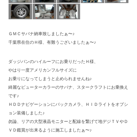
ＧＭＣサバナ納車致しましたぁ〜♪
千葉県在住のＨ様、有難うございましたぁ〜♪
ダッジバンのハイルーフにお乗りだったＨ様、
やはり一度アメリカンフルサイズに
お乗りになってしまうと止められませんね♪
綺麗なピューターカラーのサバナ、スタークラフトにお乗換え
です♪
ＨＤＤナビゲーションにバックカメラ、ＨＩＤライトをオプシ
ョン装備しました♪
勿論、リアの大型液晶モニターと配線を繋げて地デジＴＶやＤ
ＶＤ鑑賞が出来るように施工しましたぁ〜♪