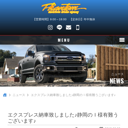
【営業時間】9:00～18:00 【定休日】年中無休
048-
745-
MENU
4446
ニュース
在庫車情報
パーツ情報
ニュース
NEWS
メンテナンス
ニュース
エクスプレス納車致しました♪静岡のＩ様有難うございます♪
買取査定
店舗紹介
エクスプレス納車致しました♪静岡のＩ様有難う
会社概要
ございます♪