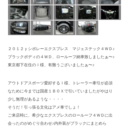
２０１２ｙシボレーエクスプレス マジェステック４ＷＤ♪
ブラックボディの４ＷＤ、ロールーフ納車致しましたぁ〜♪
東京都下在住のＩ様、有難うございましたぁ〜♪
アウトドアスポーツ愛好するＩ様、トレーラー牽引が必須
なために今までは国産１ＢＯＸで引いていましたがやはり
少し無理があるような・・・・
そうだ！引っ張る文化はアメ車でしょ！
ご来店時に、希少なエクスプレスのロールーフ４ＷＤに出
会ったのがめぐり合わせ♪内外装がブラックにまとめら