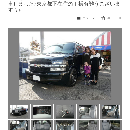
公式ブログ
車しました♪東京都下在住のＩ様有難うございま
すぅ♪
ニュース
2013.11.10