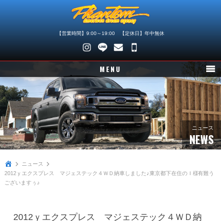
【営業時間】9:00～19:00 【定休日】年中無休
048-
745-
MENU
4446
ニュース
在庫車情報
パーツ情報
ニュース
NEWS
メンテナンス
ニュース
買取査定
2012ｙエクスプレス マジェステック４ＷＤ納車しました♪東京都下在住のＩ様有難う
ございますぅ♪
店舗紹介
会社概要
2012ｙエクスプレス マジェステック４ＷＤ納