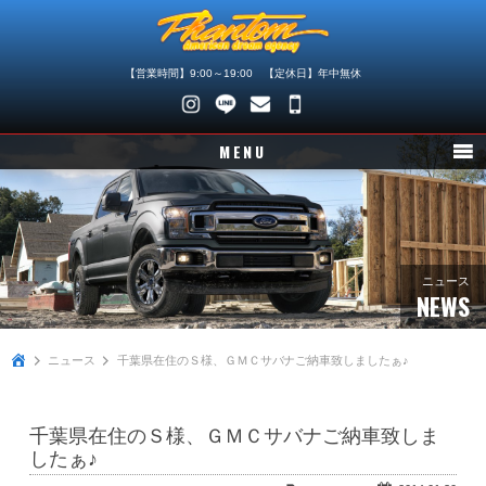
【営業時間】9:00～19:00 【定休日】年中無休
048-
745-
MENU
4446
ニュース
在庫車情報
パーツ情報
ニュース
NEWS
メンテナンス
ニュース
千葉県在住のＳ様、ＧＭＣサバナご納車致しましたぁ♪
買取査定
店舗紹介
千葉県在住のＳ様、ＧＭＣサバナご納車致しま
会社概要
したぁ♪