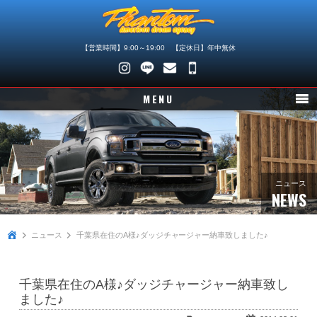
【営業時間】9:00～19:00 【定休日】年中無休
048-
745-
MENU
4446
ニュース
在庫車情報
パーツ情報
ニュース
NEWS
メンテナンス
ニュース
千葉県在住のA様♪ダッジチャージャー納車致しました♪
買取査定
店舗紹介
千葉県在住のA様♪ダッジチャージャー納車致し
会社概要
ました♪