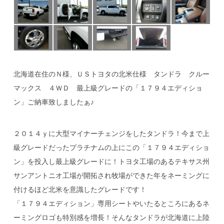
北海道在住のＮ様、ＵＳトヨタの北米仕様 タンドラ クルー
マックス ４ＷＤ 最上級グレードの「１７９４エディショ
ン」ご納車致しましたぁ♪
２０１４ｙに大型マイナーチェンジをしたタンドラ！今まで上
級グレードだったプラチナムの上にこの「１７９４エディショ
ン」を投入し最上級グレードに！トヨタ工場のあるテキサス州
サンアントニオ工場が開拓され牧場ができた年をネーミングに
付けるほど北米を意識したグレードです！
「１７９４エディション」専用シートやいたるところにあるネ
ーミングロゴも特別感を増長！そんなタンドラが北海道に上陸