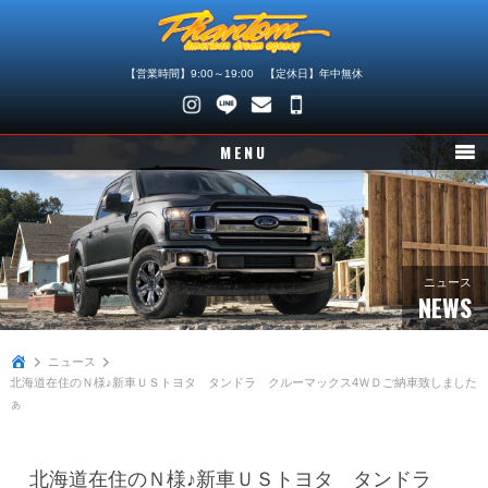
【営業時間】9:00～19:00 【定休日】年中無休
048-
745-
MENU
4446
ニュース
在庫車情報
パーツ情報
ニュース
NEWS
メンテナンス
ニュース
買取査定
北海道在住のＮ様♪新車ＵＳトヨタ タンドラ クルーマックス4ＷＤご納車致しました
ぁ
店舗紹介
会社概要
北海道在住のＮ様♪新車ＵＳトヨタ タンドラ