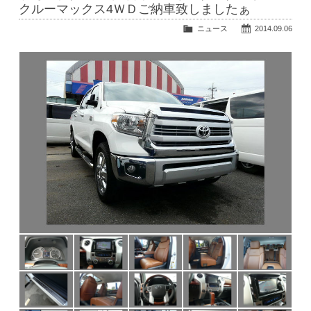
公式ブログ
クルーマックス4ＷＤご納車致しましたぁ
ニュース
2014.09.06