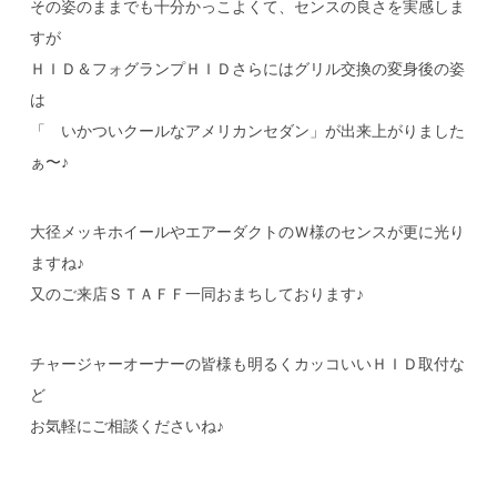
その姿のままでも十分かっこよくて、センスの良さを実感しま
すが
ＨＩＤ＆フォグランプＨＩＤさらにはグリル交換の変身後の姿
は
「 いかついクールなアメリカンセダン」が出来上がりました
ぁ〜♪
大径メッキホイールやエアーダクトのＷ様のセンスが更に光り
ますね♪
又のご来店ＳＴＡＦＦ一同おまちしております♪
チャージャーオーナーの皆様も明るくカッコいいＨＩＤ取付な
ど
お気軽にご相談くださいね♪