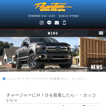
【営業時間】9:00～19:00 【定休日】年中無休
048-
745-
MENU
4446
ニュース
在庫車情報
パーツ情報
ニュース
NEWS
メンテナンス
ニュース
チャージャーにＨＩＤを装着したら・・カッコいい♪
買取査定
店舗紹介
チャージャーにＨＩＤを装着したら・・カッコ
会社概要
いい♪