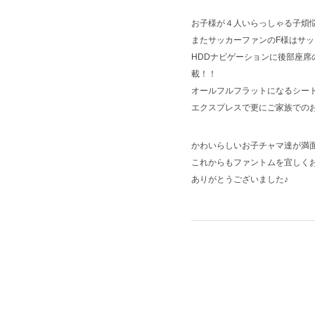
お子様が４人いらっしゃる子煩
またサッカーファンのF様はサ
HDDナビゲーションに後部座席
載！！
オールフルフラットになるシー
エクスプレスで更にご家族での
かわいらしいお子チャマ達が満
これからもファントムを宜しく
ありがとうございました♪