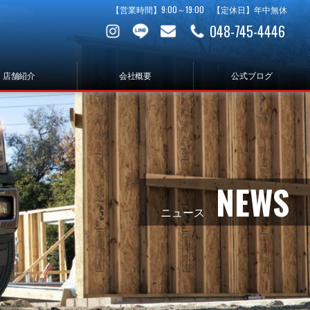
【営業時間】9:00～19:00 【定休日】年中無休
048-745-4446
店舗紹介
会社概要
公式ブログ
NEWS
ニュース