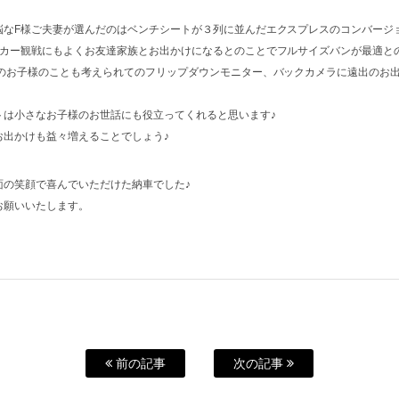
悩なF様ご夫妻が選んだのはベンチシートが３列に並んだエクスプレスのコンバージ
ッカー観戦にもよくお友達家族とお出かけになるとのことでフルサイズバンが最適と
のお子様のことも考えられてのフリップダウンモニター、バックカメラに遠出のお出
トは小さなお子様のお世話にも役立ってくれると思います♪
お出かけも益々増えることでしょう♪
面の笑顔で喜んでいただけた納車でした♪
お願いいたします。
前の記事
次の記事