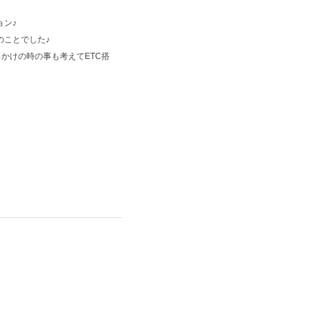
ョン♪
のことでした♪
かけの時の事も考えてETC搭