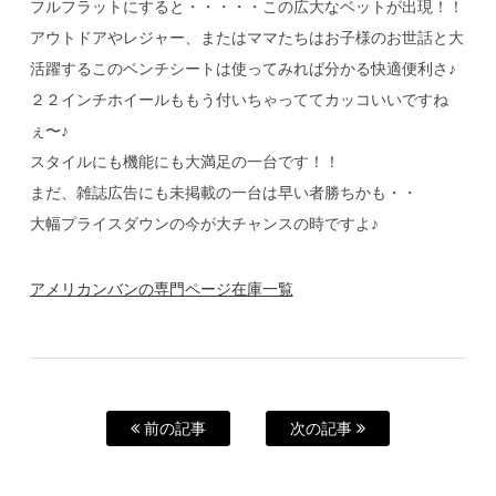
フルフラットにすると・・・・・この広大なベットが出現！！
アウトドアやレジャー、またはママたちはお子様のお世話と大
活躍するこのベンチシートは使ってみれば分かる快適便利さ♪
２２インチホイールももう付いちゃっててカッコいいですね
ぇ〜♪
スタイルにも機能にも大満足の一台です！！
まだ、雑誌広告にも未掲載の一台は早い者勝ちかも・・
大幅プライスダウンの今が大チャンスの時ですよ♪
アメリカンバンの専門ページ在庫一覧
前の記事
次の記事