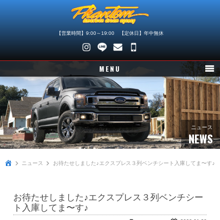
【営業時間】9:00～19:00 【定休日】年中無休
048-
745-
MENU
4446
ニュース
在庫車情報
パーツ情報
ニュース
NEWS
メンテナンス
ニュース
お待たせしました♪エクスプレス３列ベンチシート入庫してま〜す♪
買取査定
店舗紹介
お待たせしました♪エクスプレス３列ベンチシー
会社概要
ト入庫してま〜す♪