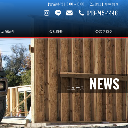
【営業時間】9:00～19:00 【定休日】年中無休
048-745-4446
店舗紹介
会社概要
公式ブログ
NEWS
ニュース