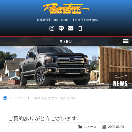
【営業時間】9:00～19:00 【定休日】年中無休
048-
745-
MENU
4446
ニュース
在庫車情報
パーツ情報
ニュース
NEWS
メンテナンス
ニュース
ご契約ありがとうございます♪
買取査定
店舗紹介
ご契約ありがとうございます♪
会社概要
ニュース
2009.03.09