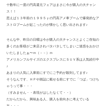
十数年に一度の円高還元フェアはまさに今が購入の大チャン
ス！！
思えば１３年前の１９９５ｙの円高アメ車ブームで爆発的なア
ストロブームが起こったのが懐かしく思い出されます♪
そんな中、昨日の日曜は今が購入の大チャンスとよくご存知の
多くのお客様がご来店されバタバタしてしまいご迷惑をおかけ
いたしましたぁ〜ｍ（－－）ｍ
アメリカンフルサイズのエクスプレスにＳＵＶ系は人気続行中
♪
あまりの人気に入庫前にすでにご予約が殺到してます♪
そうなんです、ＨＰや雑誌に載せる前にすでに「つば」つけち
ゃうって事・・・
（すみません・・表現がはしたなくて・・）
だからだから、興味ある人、購入を前向きに考えている
方・・・