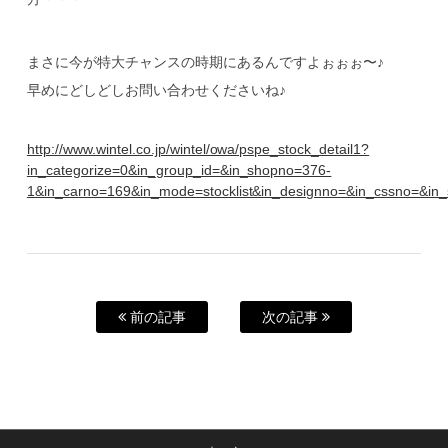
まさに今が特大チャンスの時期にあるんですよぉぉぉ〜♪
早めにどしどしお問い合わせくださいね♪
http://www.wintel.co.jp/wintel/owa/pspe_stock_detail1?
in_categorize=0&in_group_id=&in_shopno=376-
1&in_carno=169&in_mode=stocklist&in_designno=&in_cssno=&in
前の記事
次の記事