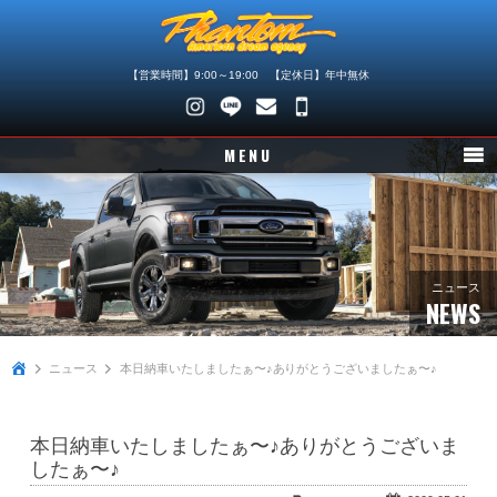
【営業時間】9:00～19:00 【定休日】年中無休
048-
745-
MENU
4446
ニュース
在庫車情報
パーツ情報
ニュース
NEWS
メンテナンス
ニュース
本日納車いたしましたぁ〜♪ありがとうございましたぁ〜♪
買取査定
店舗紹介
本日納車いたしましたぁ〜♪ありがとうございま
会社概要
したぁ〜♪