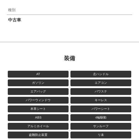
種別
中古車
装備
AT
左ハンドル
ガソリン
エアコン
エアバッグ
パワステ
パワーウィンドウ
キーレス
本革シート
パワーシート
ABS
4輪駆動
アルミホイール
サンルーフ
盗難防止装置
リ未