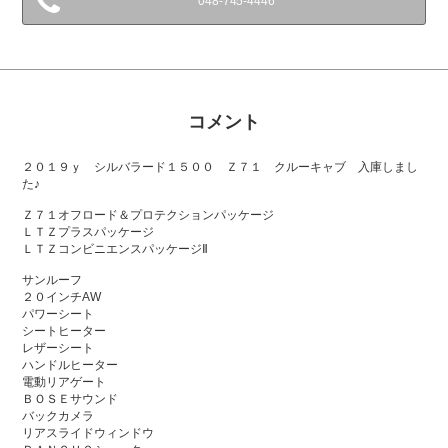
048-745-4446
コメント
２０１９ｙ シルバラード１５００ Ｚ７１ クルーキャブ 入庫しまし
た♪
Ｚ７１オフロード＆プロテクションパッケージ
ＬＴＺプラスパッケージ
ＬＴＺコンビニエンスパッケージⅡ
サンルーフ
２０インチAW
パワーシート
シートヒーター
レザーシート
ハンドルヒーター
電動リアゲート
ＢＯＳＥサウンド
バックカメラ
リアスライドウィンドウ