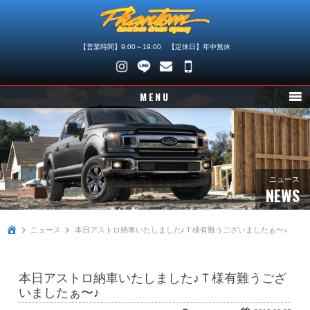
【営業時間】9:00～19:00 【定休日】年中無休
048-
745-
MENU
4446
ニュース
在庫車情報
パーツ情報
ニュース
NEWS
メンテナンス
ニュース
本日アストロ納車いたしました♪Ｔ様有難うございましたぁ〜♪
買取査定
店舗紹介
本日アストロ納車いたしました♪Ｔ様有難うござ
会社概要
いましたぁ〜♪