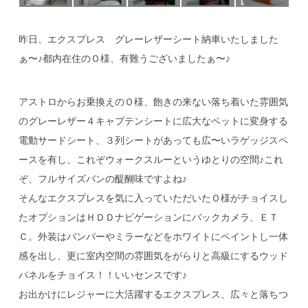
昨日、エクスプレス グレーレザーシート納車いたしました
ぁ〜♪都内在住のＯ様、有難うございましたぁ〜♪
アストロからお乗換えのＯ様、飽きの来ない落ち着いた雰囲気
のグレーレザー４キャプテンシートに広大なベットに変身する
電動サードシート、３列シートがあっても広〜いラゲッジスペ
ースを有し、これぞウォークスルーというゆとりの空間♪これ
ぞ、フルサイズバンの醍醐味ですよね♪
そんなエクスプレスを気に入っていただいたＯ様がチョイスし
たオプションはＨＤＤナビゲーションにバックカメラ、ＥＴ
Ｃ。外装はバンパーやミラーなどをホワイトにペイントし一体
感を出し、更に室内空間の雰囲気をがらりと高級にするウッド
パネルをチョイス！！いいセンスです♪
お出かけにレジャーに大活躍するエクスプレス、広々と落ちつ