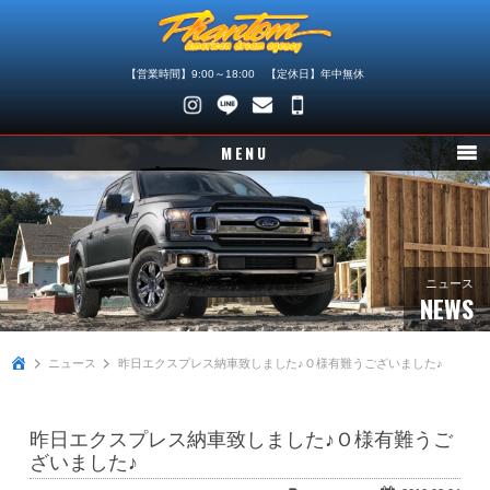
【営業時間】9:00～18:00 【定休日】年中無休
048-
745-
MENU
4446
ニュース
在庫車情報
パーツ情報
ニュース
NEWS
メンテナンス
ニュース
昨日エクスプレス納車致しました♪Ｏ様有難うございました♪
買取査定
店舗紹介
昨日エクスプレス納車致しました♪Ｏ様有難うご
会社概要
ざいました♪