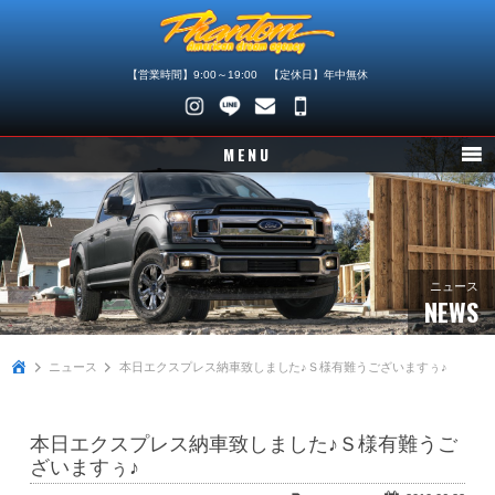
【営業時間】9:00～19:00 【定休日】年中無休
048-
745-
MENU
4446
ニュース
在庫車情報
パーツ情報
ニュース
NEWS
メンテナンス
ニュース
本日エクスプレス納車致しました♪Ｓ様有難うございますぅ♪
買取査定
店舗紹介
本日エクスプレス納車致しました♪Ｓ様有難うご
会社概要
ざいますぅ♪