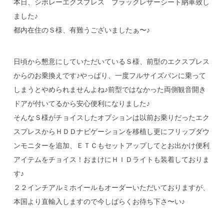
本日、シボレーエクスプレス ブラックレザーシート納車致し
ました♪
都内在住のＳ様、有難うございましたぁ〜♪
日頃から懇意にしていただいているＳ様、前型のエクスプレス
からのお乗換えです♪やっぱり、一度フルサイズバンに乗って
しまうとやめられませんよね♪前型ではなかった両側観音開き
ドアが付いてるから安心便利になりました♪
そんなＳ様がチョイスしたオプションは以前お乗りだったエク
スプレスからＨＤＤナビゲーションを移植し更にフリップダウ
ンモニターを追加、ＥＴＣもセットアップしてとお出かけ便利
アイテムをチョイス！おまけにＨＩＤライトも装着しておりま
す♪
２２インチアルミホイールもオーダーいただいておりますが、
本国より直輸入しますので今しばらくお待ち下さ〜い♪