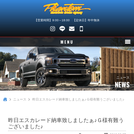
【営業時間】9:00～18:00 【定休日】年中無休
048-
745-
MENU
4446
ニュース
在庫車情報
パーツ情報
ニュース
NEWS
メンテナンス
ニュース
昨日エスカレード納車致しましたぁ♪Ｇ様有難うございました♪
買取査定
店舗紹介
昨日エスカレード納車致しましたぁ♪Ｇ様有難う
会社概要
ございました♪