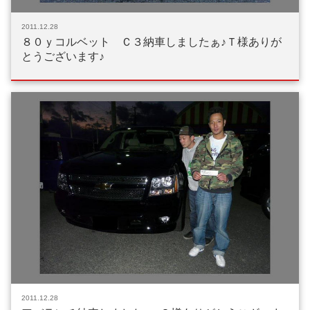
2011.12.28
８０ｙコルベット Ｃ３納車しましたぁ♪Ｔ様ありが
とうございます♪
2011.12.28