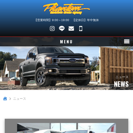
【営業時間】9:00～19:00 【定休日】年中無休
048-
745-
MENU
4446
ニュース
在庫車情報
パーツ情報
ニュース
NEWS
メンテナンス
ニュース
買取査定
店舗紹介
会社概要