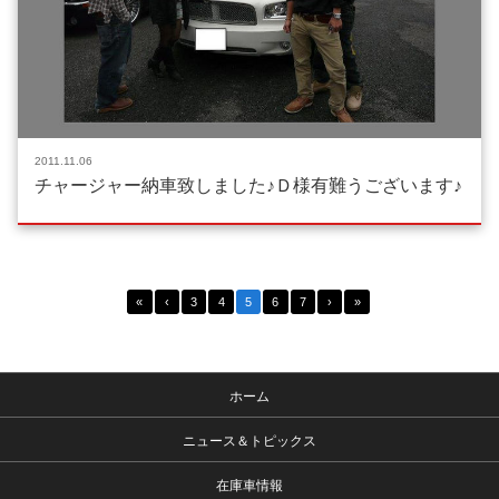
2011.11.06
チャージャー納車致しました♪Ｄ様有難うございます♪
«
‹
3
4
5
6
7
›
»
ホーム
ニュース＆トピックス
在庫車情報